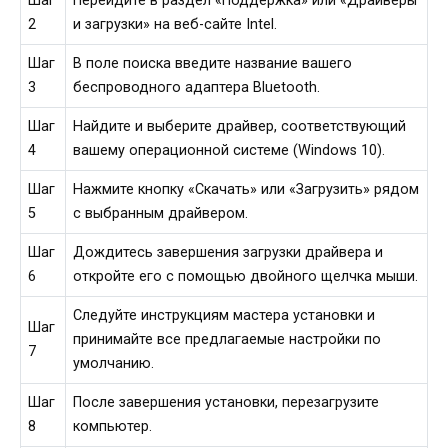
Шаг
Перейдите в раздел «Поддержка» или «Драйверы
2
и загрузки» на веб-сайте Intel.
Шаг
В поле поиска введите название вашего
3
беспроводного адаптера Bluetooth.
Шаг
Найдите и выберите драйвер, соответствующий
4
вашему операционной системе (Windows 10).
Шаг
Нажмите кнопку «Скачать» или «Загрузить» рядом
5
с выбранным драйвером.
Шаг
Дождитесь завершения загрузки драйвера и
6
откройте его с помощью двойного щелчка мыши.
Следуйте инструкциям мастера установки и
Шаг
принимайте все предлагаемые настройки по
7
умолчанию.
Шаг
После завершения установки, перезагрузите
8
компьютер.