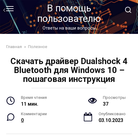
Перейти
В помощь
к
пользователю
контенту
Ответы на ваши вопросы
Главная
»
Полезное
Скачать драйвер Dualshock 4
Bluetooth для Windows 10 –
пошаговая инструкция
Время чтения
Просмотры
11 мин.
37
Комментарии
Опубликовано
0
03.10.2023