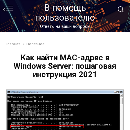
Перейти
В помощь
к
пользователю
контенту
Ответы на ваши вопросы
Главная
»
Полезное
Как найти MAC-адрес в
Windows Server: пошаговая
инструкция 2021