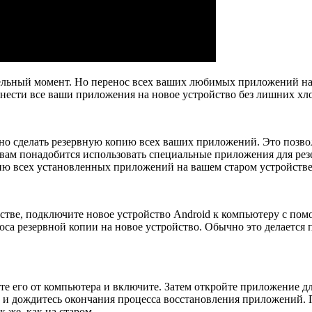
тельный момент. Но перенос всех ваших любимых приложений на
нести все ваши приложения на новое устройство без лишних хло
но сделать резервную копию всех ваших приложений. Это позво
вам понадобится использовать специальные приложения для резе
ию всех установленных приложений на вашем старом устройстве
стве, подключите новое устройство Android к компьютеру с по
оса резервной копии на новое устройство. Обычно это делаетс
те его от компьютера и включите. Затем откройте приложение д
и дождитесь окончания процесса восстановления приложений. П
 же, как на старом.