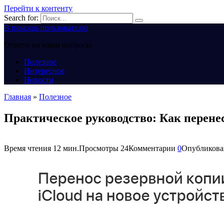
Перейти к контенту
Search for:
В помощь пользователю
Ответы на ваши вопросы
Полезное
Интересное
Новости
Главная
»
Полезное
Практическое руководство: Как перене
Время чтения
12 мин.
Просмотры
24
Комментарии
0
Опубликова