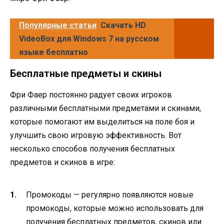
Популярные статьи
Скачать HD
VideoBox для Windows 7 на русском
языке бесплатно
Бесплатные предметы и скины
Фри Фаер постоянно радует своих игроков
различными бесплатными предметами и скинами,
которые помогают им выделиться на поле боя и
улучшить свою игровую эффективность. Вот
несколько способов получения бесплатных
предметов и скинов в игре:
Промокоды — регулярно появляются новые
промокоды, которые можно использовать для
получения бесплатных предметов, скинов или