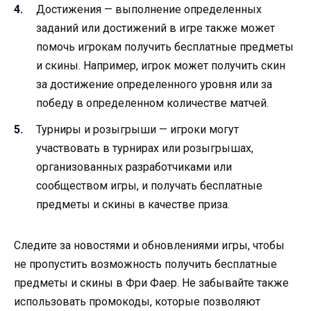
Достижения — выполнение определенных
заданий или достижений в игре также может
помочь игрокам получить бесплатные предметы
и скины. Например, игрок может получить скин
за достижение определенного уровня или за
победу в определенном количестве матчей.
Турниры и розыгрыши — игроки могут
участвовать в турнирах или розыгрышах,
организованных разработчиками или
сообществом игры, и получать бесплатные
предметы и скины в качестве приза.
Следите за новостями и обновлениями игры, чтобы
не пропустить возможность получить бесплатные
предметы и скины в Фри Фаер. Не забывайте также
использовать промокоды, которые позволяют