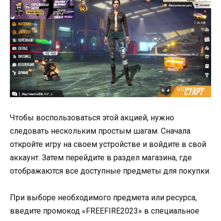
Чтобы воспользоваться этой акцией, нужно
следовать нескольким простым шагам. Сначала
откройте игру на своем устройстве и войдите в свой
аккаунт. Затем перейдите в раздел магазина, где
отображаются все доступные предметы для покупки.
При выборе необходимого предмета или ресурса,
введите промокод «FREEFIRE2023» в специальное