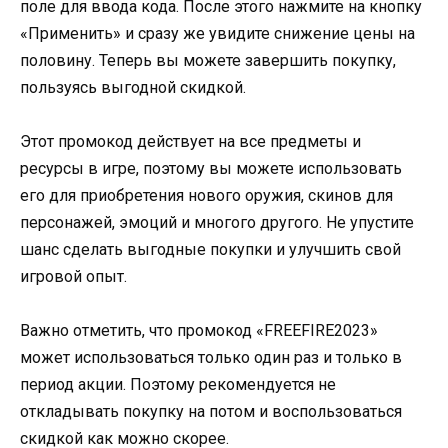
поле для ввода кода. После этого нажмите на кнопку
«Применить» и сразу же увидите снижение цены на
половину. Теперь вы можете завершить покупку,
пользуясь выгодной скидкой.
Этот промокод действует на все предметы и
ресурсы в игре, поэтому вы можете использовать
его для приобретения нового оружия, скинов для
персонажей, эмоций и многого другого. Не упустите
шанс сделать выгодные покупки и улучшить свой
игровой опыт.
Важно отметить, что промокод «FREEFIRE2023»
может использоваться только один раз и только в
период акции. Поэтому рекомендуется не
откладывать покупку на потом и воспользоваться
скидкой как можно скорее.