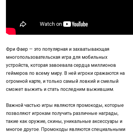
Фри Фаер — это популярная и захватывающая
многопользовательская игра для мобильных
устройств, которая завоевала сердца миллионов
геймеров по всему миру. В ней игроки сражаются на
огромной карте, и только самый ловкий и смелый
сможет выжить и стать последним выжившим.
Важной частью игры являются промокоды, которые
позволяют игрокам получить различные награды,
такие как оружие, скины, уникальные аксессуары и
многое другое. Промокоды являются специальными