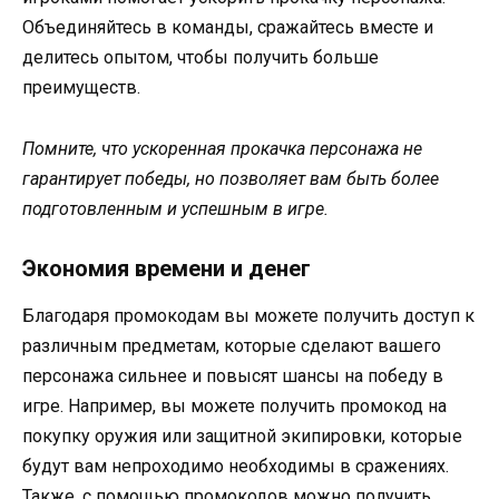
Объединяйтесь в команды, сражайтесь вместе и
делитесь опытом, чтобы получить больше
преимуществ.
Помните, что ускоренная прокачка персонажа не
гарантирует победы, но позволяет вам быть более
подготовленным и успешным в игре.
Экономия времени и денег
Благодаря промокодам вы можете получить доступ к
различным предметам, которые сделают вашего
персонажа сильнее и повысят шансы на победу в
игре. Например, вы можете получить промокод на
покупку оружия или защитной экипировки, которые
будут вам непроходимо необходимы в сражениях.
Также, с помощью промокодов можно получить