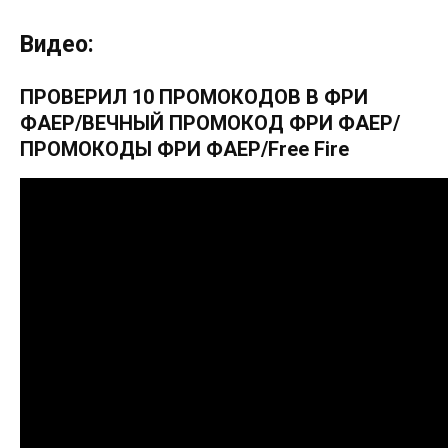
Видео:
ПРОВЕРИЛ 10 ПРОМОКОДОВ В ФРИ
ФАЕР/ВЕЧНЫЙ ПРОМОКОД ФРИ ФАЕР/
ПРОМОКОДЫ ФРИ ФАЕР/Free Fire