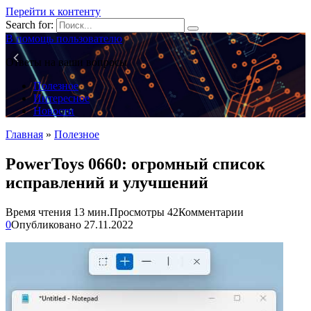
Перейти к контенту
Search for:
В помощь пользователю
Ответы на ваши вопросы
Полезное
Интересное
Новости
Главная
»
Полезное
PowerToys 0660: огромный список
исправлений и улучшений
Время чтения
13 мин.
Просмотры
42
Комментарии
0
Опубликовано
27.11.2022