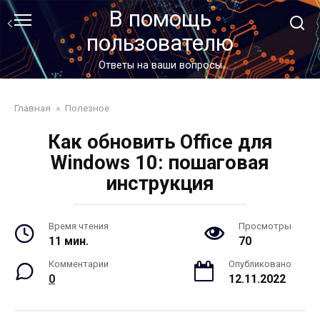
Перейти
В помощь
к
пользователю
контенту
Ответы на ваши вопросы
Главная
»
Полезное
Как обновить Office для
Windows 10: пошаговая
инструкция
Время чтения
Просмотры
11 мин.
70
Комментарии
Опубликовано
0
12.11.2022