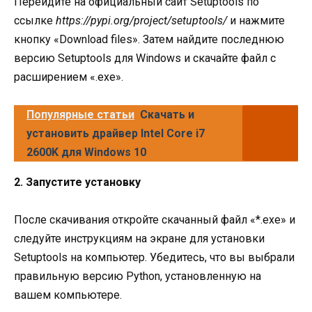
Перейдите на официальный сайт Setuptools по
ссылке
https://pypi.org/project/setuptools/
и нажмите
кнопку «Download files». Затем найдите последнюю
версию Setuptools для Windows и скачайте файл с
расширением «.exe».
Популярные статьи
Скачать и
установить драйвер Intel Core i7
2600K для Windows 10
2. Запустите установку
После скачивания откройте скачанный файл «*.exe» и
следуйте инструкциям на экране для установки
Setuptools на компьютер. Убедитесь, что вы выбрали
правильную версию Python, установленную на
вашем компьютере.