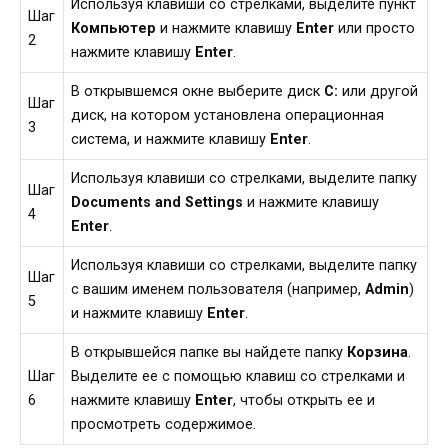
Используя клавиши со стрелками, выделите пункт
Шаг
Компьютер
и нажмите клавишу
Enter
или просто
2
нажмите клавишу
Enter
.
В открывшемся окне выберите диск
C:
или другой
Шаг
диск, на котором установлена операционная
3
система, и нажмите клавишу
Enter
.
Используя клавиши со стрелками, выделите папку
Шаг
Documents and Settings
и нажмите клавишу
4
Enter
.
Используя клавиши со стрелками, выделите папку
Шаг
с вашим именем пользователя (например,
Admin
)
5
и нажмите клавишу
Enter
.
В открывшейся папке вы найдете папку
Корзина
.
Шаг
Выделите ее с помощью клавиш со стрелками и
6
нажмите клавишу
Enter
, чтобы открыть ее и
просмотреть содержимое.