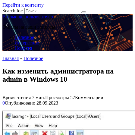
Перейти к контенту
Search for:
В помощь пользователю
Ответы на ваши вопросы
Полезное
Интересное
Новости
Главная
»
Полезное
Как изменить администратора на
admin в Windows 10
Время чтения
7 мин.
Просмотры
57
Комментарии
0
Опубликовано
28.09.2023