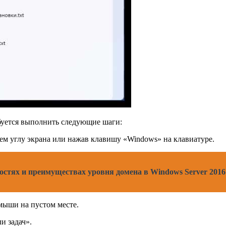
буется выполнить следующие шаги:
м углу экрана или нажав клавишу «Windows» на клавиатуре.
стях и преимуществах уровня домена в Windows Server 2016
мыши на пустом месте.
и задач».