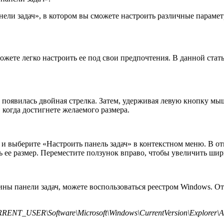
ели задач», в котором вы сможете настроить различные парамет
ожете легко настроить ее под свои предпочтения. В данной ста
ы появилась двойная стрелка. Затем, удерживая левую кнопку мы
когда достигнете желаемого размера.
и выберите «Настроить панель задач» в контекстном меню. В от
 ее размер. Переместите ползунок вправо, чтобы увеличить шир
ы панели задач, можете воспользоваться реестром Windows. Отк
NT_USER\Software\Microsoft\Windows\CurrentVersion\Explorer\