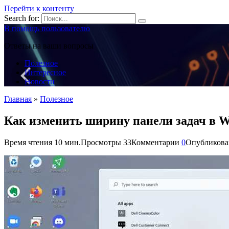
Перейти к контенту
Search for:
В помощь пользователю
Ответы на ваши вопросы
Полезное
Интересное
Новости
Главная
»
Полезное
Как изменить ширину панели задач в W
Время чтения
10 мин.
Просмотры
33
Комментарии
0
Опубликова