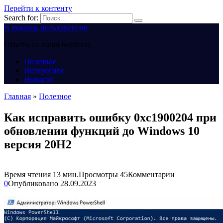
Перейти к контенту
Search for:
В помощь пользователю
Ответы на ваши вопросы
Полезное
Интересное
Новости
Главная
»
Полезное
Как исправить ошибку 0xc1900204 при
обновлении функций до Windows 10
версия 20H2
Время чтения
13 мин.
Просмотры
45
Комментарии
0
Опубликовано
28.09.2023