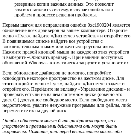
резервные копии важных данных. Это позволит
вам восстановить систему, в случае ошибок или
проблем в процессе решения проблемы.
Первым шагом для исправления ошибки 0xc1900204 является
обновление всех драйверов на вашем компьютере. Откройте
меню «Пуск», найдите «Диспетчер устройств» и откройте его.
В появившемся списке найдите все устройства с
восклицательным знаком или желтым треугольником.
Нажмите правой кнопкой мыши на каждое из этих устройств
и выберите «Обновить драйвер». При наличии доступных
обновлений Windows автоматически загрузит и установит их.
Если обновление драйверов не помогло, попробуйте
освободить некоторое пространство на жестком диске. Для
этого откройте меню «Пуск», найдите «Диспетчер задач» и
откройте его. Перейдите на вкладку «Управление дисками» и
проверьте, есть ли на вашем системном диске (обычно это
диск C:) доступное свободное место. Если свободного места
недостаточно, удалите ненужные программы или файлы, либо
переместите их на другой диск.
Ошибки обновления могут быть раздражающими, но с
упорством и правильными действиями они могут быть
исправлены. Помните, что перед выполнением каких-либо