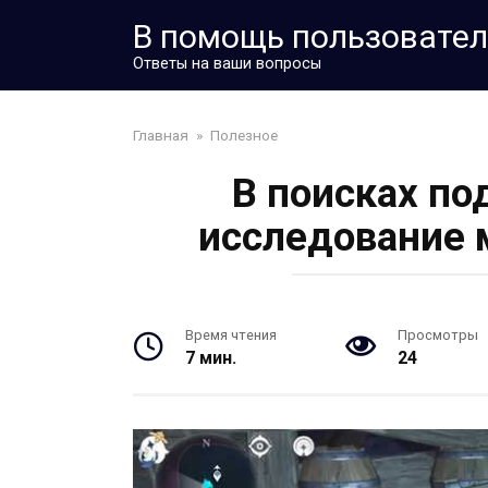
Перейти
В помощь пользовате
к
контенту
Ответы на ваши вопросы
Главная
»
Полезное
В поисках по
исследование 
Время чтения
Просмотры
7 мин.
24