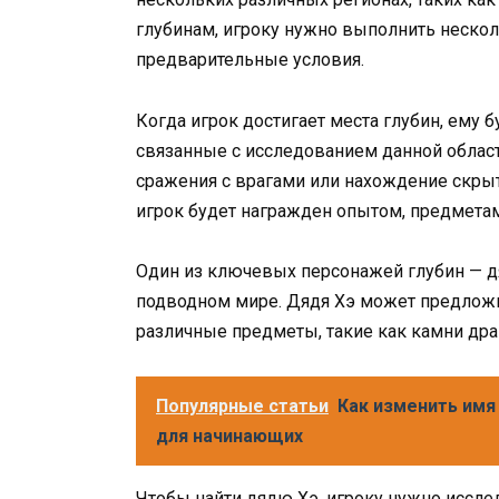
глубинам, игроку нужно выполнить неско
предварительные условия.
Когда игрок достигает места глубин, ему
связанные с исследованием данной област
сражения с врагами или нахождение скры
игрок будет награжден опытом, предмета
Один из ключевых персонажей глубин — дя
подводном мире. Дядя Хэ может предложи
различные предметы, такие как камни дра
Популярные статьи
Как изменить имя 
для начинающих
Чтобы найти дядю Хэ, игроку нужно иссле