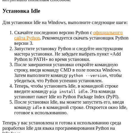
Установка Idle
Для установки Idle на Windows, выполните следующие шаги:
Скачайте последнюю версию Python с
официального
сайта Python
. Рекомендуется скачать установщик Python
версии 3.
Запустите установку Python и следуйте инструкциям
мастера установки. Не забудьте выбрать пункт «Add
Python to PATH» во время установки.
После завершения установки откройте командную
строку, введя команду CMD в поле поиска Windows.
Затем выполните команду
, чтобы
python --version
убедиться, что Python успешно установлен.
Теперь, чтобы установить Idle, в командной строке
введите команду
. Эта команда
pip install idle
установит пакет Idle из Python Package Index (PyPI).
После установки Idle, вы можете запустить его, введя
команду
в командной строке. Откроется окно Idle,
idle
готовое к использованию.
Теперь у вас установлена и готова к использованию среда
разработки Idle для языка программирования Python на