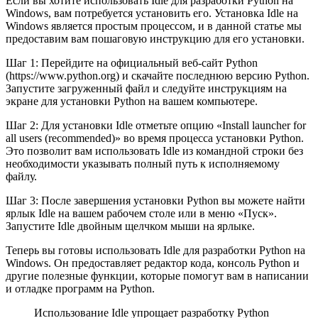
Если вы хотите использовать Idle для разработки Python на
Windows, вам потребуется установить его. Установка Idle на
Windows является простым процессом, и в данной статье мы
предоставим вам пошаговую инструкцию для его установки.
Шаг 1: Перейдите на официальный веб-сайт Python
(https://www.python.org) и скачайте последнюю версию Python.
Запустите загруженный файл и следуйте инструкциям на
экране для установки Python на вашем компьютере.
Шаг 2: Для установки Idle отметьте опцию «Install launcher for
all users (recommended)» во время процесса установки Python.
Это позволит вам использовать Idle из командной строки без
необходимости указывать полный путь к исполняемому
файлу.
Шаг 3: После завершения установки Python вы можете найти
ярлык Idle на вашем рабочем столе или в меню «Пуск».
Запустите Idle двойным щелчком мыши на ярлыке.
Теперь вы готовы использовать Idle для разработки Python на
Windows. Он предоставляет редактор кода, консоль Python и
другие полезные функции, которые помогут вам в написании
и отладке программ на Python.
Использование Idle упрощает разработку Python