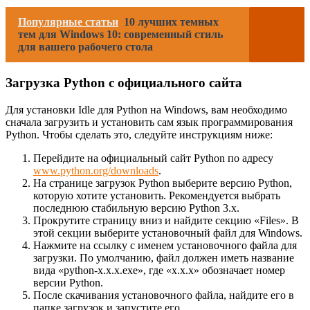
Популярные статьи
10 лучших темных
тем для Windows 10: современный стиль
для вашего рабочего стола
Загрузка Python с официального сайта
Для установки Idle для Python на Windows, вам необходимо
сначала загрузить и установить сам язык программирования
Python. Чтобы сделать это, следуйте инструкциям ниже:
Перейдите на официальный сайт Python по адресу
www.python.org/downloads
.
На странице загрузок Python выберите версию Python,
которую хотите установить. Рекомендуется выбрать
последнюю стабильную версию Python 3.x.
Прокрутите страницу вниз и найдите секцию «Files». В
этой секции выберите установочный файл для Windows.
Нажмите на ссылку с именем установочного файла для
загрузки. По умолчанию, файл должен иметь название
вида «python-x.x.x.exe», где «x.x.x» обозначает номер
версии Python.
После скачивания установочного файла, найдите его в
папке загрузок и запустите его.