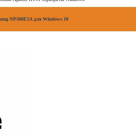
sung NP300E5A для Windows 10