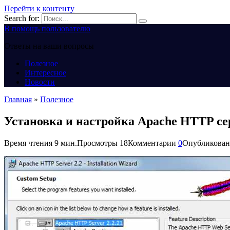
Перейти к контенту
Search for:
В помощь пользователю
Ответы на ваши вопросы
Полезное
Интересное
Новости
Главная
»
Полезное
Установка и настройка Apache HTTP се
Время чтения
9 мин.
Просмотры
18
Комментарии
0
Опубликован