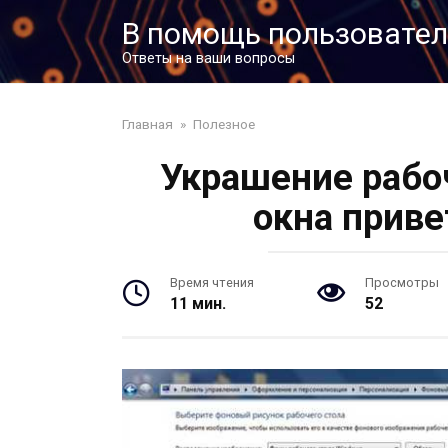
Перейти
В помощь пользовате
к
контенту
Ответы на ваши вопросы
Главная
»
Полезное
Украшение рабо
окна приве
Время чтения
Просмотры
11 мин.
52