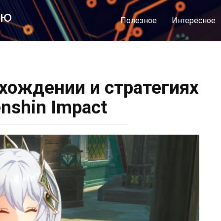
лю
Полезное
Интересное
охождении и стратегиях
nshin Impact