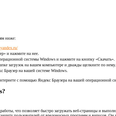
иям ниже:
.yandex.ru/
ер» и нажмите на нее.
перационной системы Windows и нажмите на кнопку «Скачать».
апке загрузок на вашем компьютере и дважды щелкните по нему.
с Браузер на вашей системе Windows.
интернете с помощью Яндекс Браузера на вашей операционной с
s?
работы, что позволяет быстро загружать веб-страницы и выполн
ащиту пользователей от вредоносных программ и вирусов. Он и