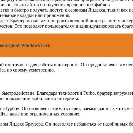
ния опасных сайтов и получения вредоносных файлов.
егко и быстро получать доступ к сервисам Яндекса, таким как по
ительные вкладки или приложения.
екс Браузер позволяет настроить внешний вид и разметку интер
естов. Это позволяет пользователям индивидуализировать брауз
— быстрый Windows Live
й инструмент для работы в интернете. Он предоставляет все не
йса по своему усмотрению.
 быстродействие. Благодаря технологии Turbo, браузер загружает
 использовании мобильного интернета.
 «Турбо». Он позволяет сжимать передаваемые данные, что умен
айты даже при ограниченных условиях.
ом Яндекс Браузера. Он позволяет избавиться от назойливых б