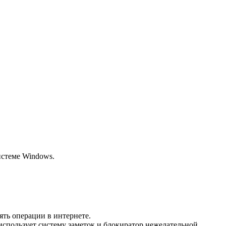
истеме Windows.
ять операции в интернете.
спользует систему заметок и блокиратор нежелательной