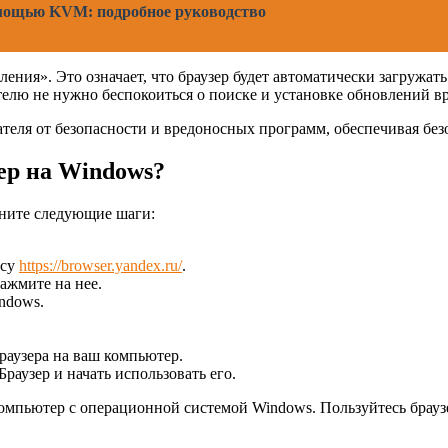
омощью KVM: подробное руководство
ния». Это означает, что браузер будет автоматически загружать
телю не нужно беспокоиться о поиске и установке обновлений в
теля от безопасности и вредоносных программ, обеспечивая без
ер на Windows?
лните следующие шаги:
есу
https://browser.yandex.ru/
.
ажмите на нее.
ndows.
раузера на ваш компьютер.
раузер и начать использовать его.
а компьютер с операционной системой Windows. Пользуйтесь брау