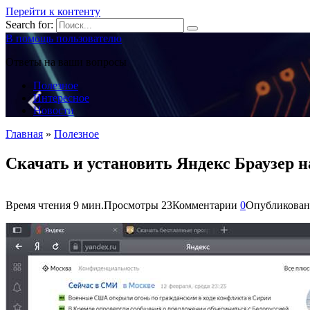
Перейти к контенту
Search for:
В помощь пользователю
Ответы на ваши вопросы
Полезное
Интересное
Новости
Главная
»
Полезное
Скачать и установить Яндекс Браузер 
Время чтения
9 мин.
Просмотры
23
Комментарии
0
Опубликован