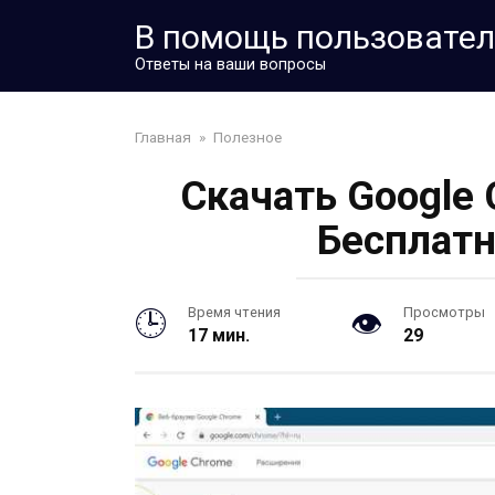
Перейти
В помощь пользовате
к
контенту
Ответы на ваши вопросы
Главная
»
Полезное
Скачать Google
Бесплатн
Время чтения
Просмотры
17 мин.
29