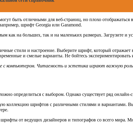
кальной сети справочник
гут быть отличными для веб-страниц, но плохо отображаться в 
например, шрифт Georgia или Garamond.
 как на больших, так и на маленьких размерах. Загрузите и ус
чные стили и настроение. Выберите шрифт, который отражает в
ременные и смелые варианты. Не бойтесь экспериментировать и
 с компьютером. Читаемость и эстетика играют важную роль 
ожно определиться с выбором. Однако существует ряд онлайн-се
ную коллекцию шрифтов с различными стилями и вариантами. Вы
ере.
 шрифты от ведущих дизайнеров и типографов со всего мира. Мн