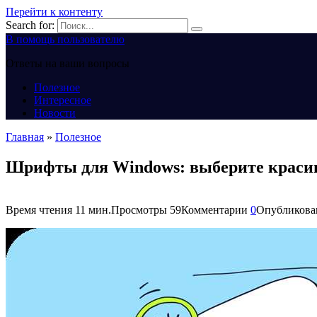
Перейти к контенту
Search for:
В помощь пользователю
Ответы на ваши вопросы
Полезное
Интересное
Новости
Главная
»
Полезное
Шрифты для Windows: выберите краси
Время чтения
11 мин.
Просмотры
59
Комментарии
0
Опубликова