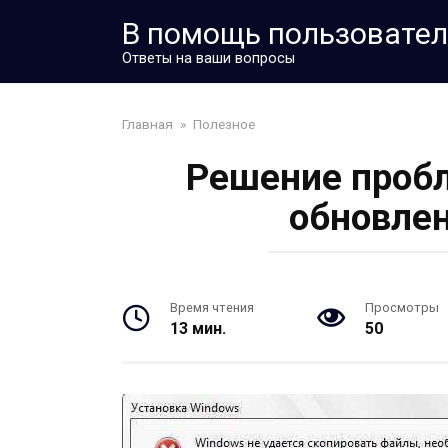
Перейти
В помощь пользовате
к
контенту
Ответы на ваши вопросы
Главная
»
Полезное
Решение пробл
обновлен
Время чтения
Просмотры
13 мин.
50