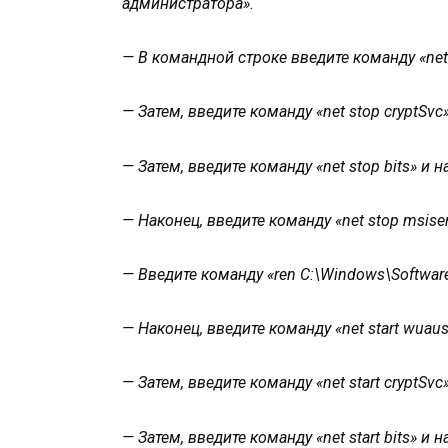
администратора».
— В командной строке введите команду «net 
— Затем, введите команду «net stop cryptSvc
— Затем, введите команду «net stop bits» и н
— Наконец, введите команду «net stop msiser
— Введите команду «ren C:\Windows\SoftwareDi
— Наконец, введите команду «net start wuaus
— Затем, введите команду «net start cryptSvc
— Затем, введите команду «net start bits» и н