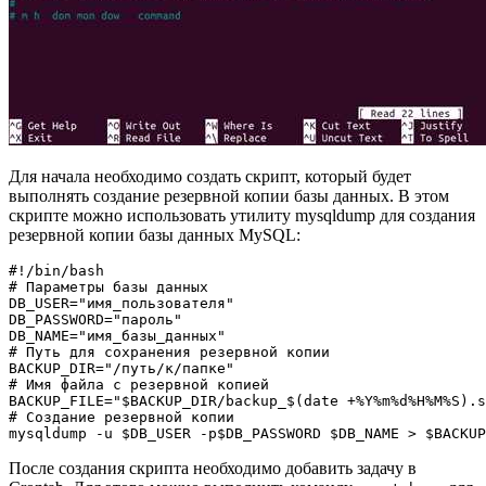
Для начала необходимо создать скрипт, который будет
выполнять создание резервной копии базы данных. В этом
скрипте можно использовать утилиту mysqldump для создания
резервной копии базы данных MySQL:
#!/bin/bash

# Параметры базы данных

DB_USER="имя_пользователя"

DB_PASSWORD="пароль"

DB_NAME="имя_базы_данных"

# Путь для сохранения резервной копии

BACKUP_DIR="/путь/к/папке"

# Имя файла с резервной копией

BACKUP_FILE="$BACKUP_DIR/backup_$(date +%Y%m%d%H%M%S).s
# Создание резервной копии

После создания скрипта необходимо добавить задачу в