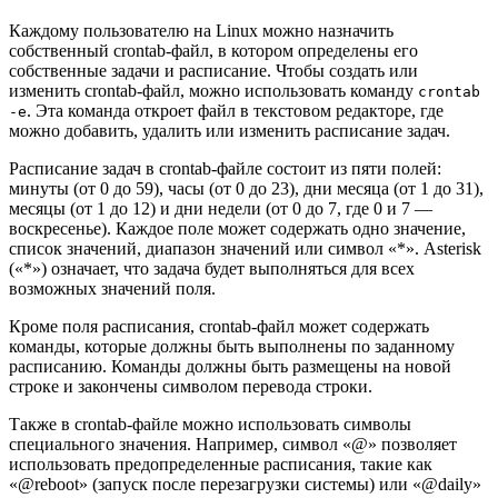
Каждому пользователю на Linux можно назначить
собственный crontab-файл, в котором определены его
собственные задачи и расписание. Чтобы создать или
изменить crontab-файл, можно использовать команду
crontab
. Эта команда откроет файл в текстовом редакторе, где
-e
можно добавить, удалить или изменить расписание задач.
Расписание задач в crontab-файле состоит из пяти полей:
минуты (от 0 до 59), часы (от 0 до 23), дни месяца (от 1 до 31),
месяцы (от 1 до 12) и дни недели (от 0 до 7, где 0 и 7 —
воскресенье). Каждое поле может содержать одно значение,
список значений, диапазон значений или символ «*». Asterisk
(«*») означает, что задача будет выполняться для всех
возможных значений поля.
Кроме поля расписания, crontab-файл может содержать
команды, которые должны быть выполнены по заданному
расписанию. Команды должны быть размещены на новой
строке и закончены символом перевода строки.
Также в crontab-файле можно использовать символы
специального значения. Например, символ «@» позволяет
использовать предопределенные расписания, такие как
«@reboot» (запуск после перезагрузки системы) или «@daily»