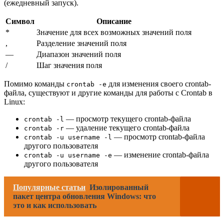
(ежедневный запуск).
Символ
Описание
*
Значение для всех возможных значений поля
,
Разделение значений поля
—
Диапазон значений поля
/
Шаг значения поля
Помимо команды
для изменения своего crontab-
crontab -e
файла, существуют и другие команды для работы с Crontab в
Linux:
— просмотр текущего crontab-файла
crontab -l
— удаление текущего crontab-файла
crontab -r
— просмотр crontab-файла
crontab -u username -l
другого пользователя
— изменение crontab-файла
crontab -u username -e
другого пользователя
Популярные статьи
Изолированный
пакет центра обновления Windows: что
это и как использовать