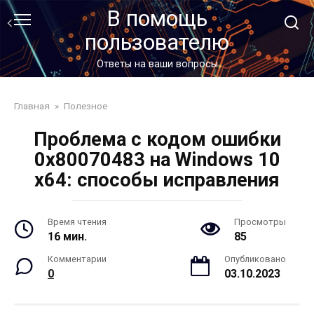
Перейти
В помощь
к
пользователю
контенту
Ответы на ваши вопросы
Главная
»
Полезное
Проблема с кодом ошибки
0x80070483 на Windows 10
x64: способы исправления
Время чтения
Просмотры
16 мин.
85
Комментарии
Опубликовано
0
03.10.2023