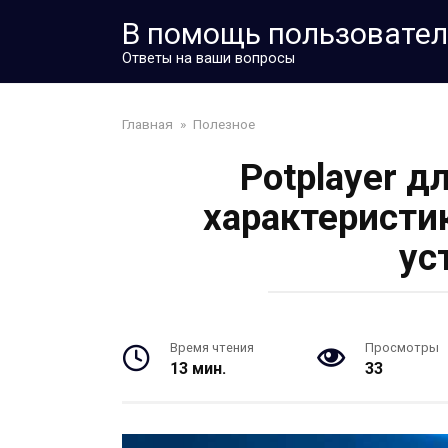
Перейти
В помощь пользовате
к
контенту
Ответы на ваши вопросы
Главная
»
Полезное
Potplayer д
характеристи
ус
Время чтения
Просмотры
13 мин.
33