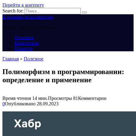
Перейти к контенту
Search for:
В помощь пользователю
Ответы на ваши вопросы
Полезное
Интересное
Новости
Главная
»
Полезное
Полиморфизм в программировании:
определение и применение
Время чтения
14 мин.
Просмотры
81
Комментарии
0
Опубликовано
28.09.2023