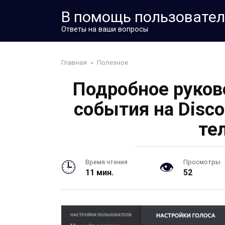
Перейти
В помощь пользовате
к
контенту
Ответы на ваши вопросы
Главная
»
Полезное
Подробное руков
события на Disc
те
Время чтения
Просмотры
11 мин.
52