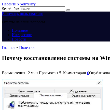
Перейти к контенту
Search for:
В помощь пользователю
Ответы на ваши вопросы
Полезное
Интересное
Новости
Главная
»
Полезное
Почему восстановление системы на Win
Время чтения
12 мин.
Просмотры
51
Комментарии
0
Опубликова