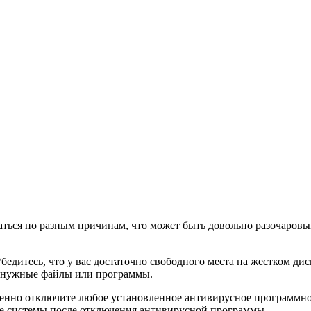
аться по разным причинам, что может быть довольно разочаровы
бедитесь, что у вас достаточно свободного места на жестком дис
ненужные файлы или программы.
нно отключите любое установленное антивирусное программное 
ие системы после отключения антивирусной программы.