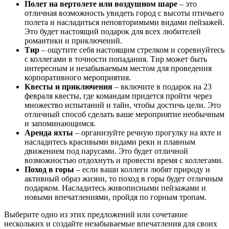
Полет на вертолете или воздушном шаре
– это
отличная возможность увидеть город с высоты птичьего
полета и насладиться неповторимыми видами пейзажей.
Это будет настоящий подарок для всех любителей
романтики и приключений.
Тир
– ощутите себя настоящим стрелком и соревнуйтесь
с коллегами в точности попадания. Тир может быть
интересным и незабываемым местом для проведения
корпоративного мероприятия.
Квесты и приключения
– включите в подарок на 23
февраля квесты, где командам придется пройти через
множество испытаний и тайн, чтобы достичь цели. Это
отличный способ сделать ваше мероприятие необычным
и запоминающимся.
Аренда яхты
– организуйте речную прогулку на яхте и
насладитесь красивыми видами реки и плавным
движением под парусами. Это будет отличной
возможностью отдохнуть и провести время с коллегами.
Поход в горы
– если ваши коллеги любят природу и
активный образ жизни, то поход в горы будет отличным
подарком. Насладитесь живописными пейзажами и
новыми впечатлениями, пройдя по горным тропам.
Выберите одно из этих предложений или сочетание
нескольких и создайте незабываемые впечатления для своих