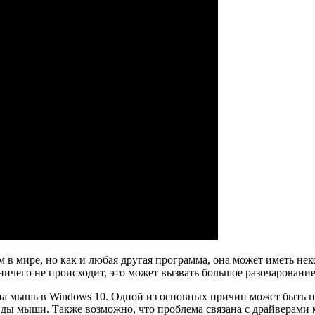
 в мире, но как и любая другая программа, она может иметь н
ичего не происходит, это может вызвать большое разочарование
 на мышь в Windows 10. Одной из основных причин может быть п
анды мыши. Также возможно, что проблема связана с драйверам