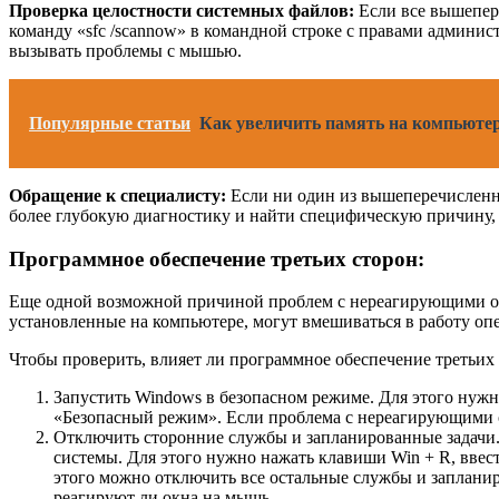
Проверка целостности системных файлов:
Если все вышепере
команду «sfc /scannow» в командной строке с правами админис
вызывать проблемы с мышью.
Популярные статьи
Как увеличить память на компьютер
Обращение к специалисту:
Если ни один из вышеперечисленны
более глубокую диагностику и найти специфическую причину, 
Программное обеспечение третьих сторон:
Еще одной возможной причиной проблем с нереагирующими ок
установленные на компьютере, могут вмешиваться в работу о
Чтобы проверить, влияет ли программное обеспечение третьих
Запустить Windows в безопасном режиме. Для этого нужно
«Безопасный режим». Если проблема с нереагирующими о
Отключить сторонние службы и запланированные задачи.
системы. Для этого нужно нажать клавиши Win + R, ввест
этого можно отключить все остальные службы и запланир
реагируют ли окна на мышь.