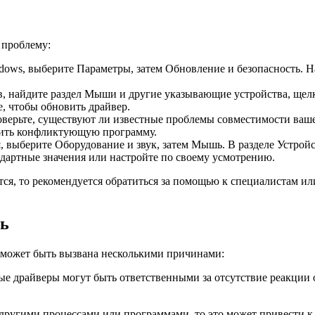
 проблему:
dows, выберите Параметры, затем Обновление и безопасность. 
, найдите раздел Мыши и другие указывающие устройства, щел
, чтобы обновить драйвер.
верьте, существуют ли известные проблемы совместимости вашег
лить конфликтующую программу.
 выберите Оборудование и звук, затем Мышь. В разделе Устройст
ндартные значения или настройте по своему усмотрению.
тся, то рекомендуется обратиться за помощью к специалистам ил
шь
, может быть вызвана несколькими причинами:
 драйверы могут быть ответственными за отсутствие реакции о
другими процессами или программами, то это может привести к 