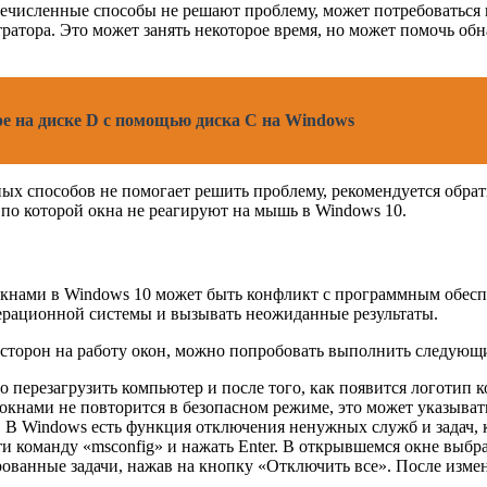
численные способы не решают проблему, может потребоваться 
тратора. Это может занять некоторое время, но может помочь о
е на диске D с помощью диска C на Windows
х способов не помогает решить проблему, рекомендуется обрат
по которой окна не реагируют на мышь в Windows 10.
нами в Windows 10 может быть конфликт с программным обесп
перационной системы и вызывать неожиданные результаты.
 сторон на работу окон, можно попробовать выполнить следующи
 перезагрузить компьютер и после того, как появится логотип 
кнами не повторится в безопасном режиме, это может указыват
 В Windows есть функция отключения ненужных служб и задач, 
и команду «msconfig» и нажать Enter. В открывшемся окне выбр
ованные задачи, нажав на кнопку «Отключить все». После изме