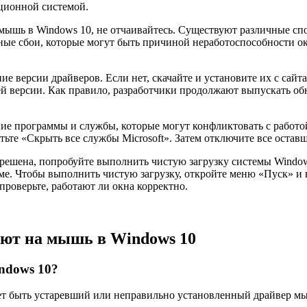
ционной системой.
а мышь в Windows 10, не отчаивайтесь. Существуют различные с
ные сбои, которые могут быть причиной неработоспособности око
ие версии драйверов. Если нет, скачайте и установите их с сай
й версии. Как правило, разработчики продолжают выпускать о
ние программы и службы, которые могут конфликтовать с работ
тьте «Скрыть все службы Microsoft». Затем отключите все остав
ешена, попробуйте выполнить чистую загрузку системы Windows
е. Чтобы выполнить чистую загрузку, откройте меню «Пуск» и в
проверьте, работают ли окна корректно.
уют на мышь в Windows 10
ndows 10?
т быть устаревший или неправильно установленный драйвер мыш