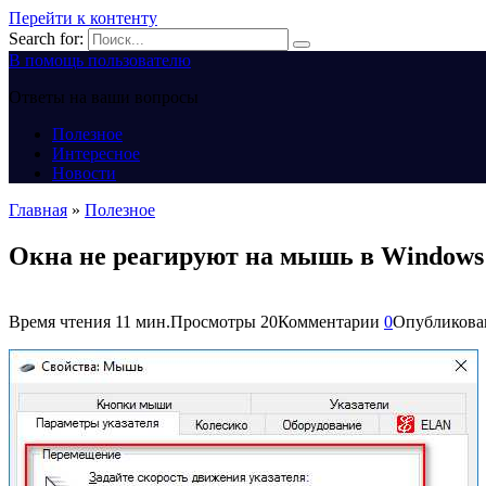
Перейти к контенту
Search for:
В помощь пользователю
Ответы на ваши вопросы
Полезное
Интересное
Новости
Главная
»
Полезное
Окна не реагируют на мышь в Windows
Время чтения
11 мин.
Просмотры
20
Комментарии
0
Опубликова