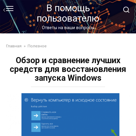
Перейти
В помощь
к
пользователю
контенту
Ответы на ваши вопросы
Главная
»
Полезное
Обзор и сравнение лучших
средств для восстановления
запуска Windows