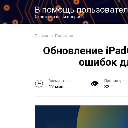
Перейти
В помощь пользовате
к
контенту
Ответы на ваши вопросы
Главная
»
Полезное
Обновление iPad
ошибок д
Время чтения
Просмотры
12 мин.
32