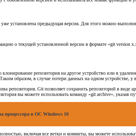
вас уже установлена предыдущая версия. Для этого можно выпол
ию о текущей установленной версии в формате «git version x.x.
о клонирование репозитория на другое устройство или в удале
аким образом, в случае потери данных на одном устройстве, у в
ива репозитория. Git позволяет сохранить репозиторий в виде 
итория вы можете использовать команду «git archive», указав пу
ра процессора в ОС Windows 10
олностью, включая все ветки и коммиты, вы можете использовать