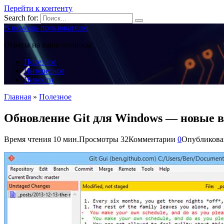
Перейти к контенту
Search for:
В помощь пользователю
Ответы на ваши вопросы
Полезное
Интересное
Новости
Главная
»
Полезное
Обновление Git для Windows — новые 
Время чтения
10 мин.
Просмотры
32
Комментарии
0
Опубликова