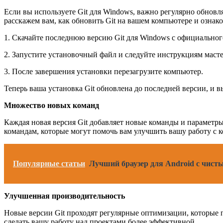
Если вы используете Git для Windows, важно регулярно обновл
расскажем вам, как обновить Git на вашем компьютере и ознак
1. Скачайте последнюю версию Git для Windows с официального
2. Запустите установочный файл и следуйте инструкциям мастер
3. После завершения установки перезагрузите компьютер.
Теперь ваша установка Git обновлена до последней версии, и 
Множество новых команд
Каждая новая версия Git добавляет новые команды и параметр
командам, которые могут помочь вам улучшить вашу работу с к
Популярные статьи
Лучший браузер для Android с чист
Улучшенная производительность
Новые версии Git проходят регулярные оптимизации, которые п
сделать вашу работу над проектами более эффективной.