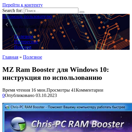
Перейти к контенту
Search for:
В помощь пользователю
Ответы на ваши вопросы
Полезное
Интересное
Новости
Главная
»
Полезное
MZ Ram Booster для Windows 10:
инструкция по использованию
Время чтения
16 мин.
Просмотры
41
Комментарии
0
Опубликовано
03.10.2023