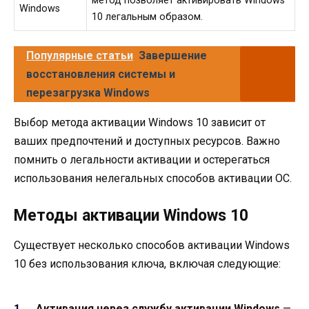
метод позволяет активировать Windows
Windows
10 легальным образом.
Популярные статьи
Завершение
восстановления системы и
перезагрузка Windows
Выбор метода активации Windows 10 зависит от
ваших предпочтений и доступных ресурсов. Важно
помнить о легальности активации и остерегаться
использования нелегальных способов активации ОС.
Методы активации Windows 10
Существует несколько способов активации Windows
10 без использования ключа, включая следующие:
Активация через службу активации Windows
—