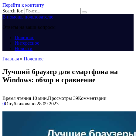
Перейти к контенту
Search for:
В помощь пользователю
Ответы на ваши вопросы
Полезное
Интересное
Новости
Главная
»
Полезное
Лучший браузер для смартфона на
Windows: обзор и сравнение
Время чтения
10 мин.
Просмотры
39
Комментарии
0
Опубликовано
28.09.2023