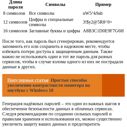
Длина
Символы
Пример
пароля
8 символов
Все символы
uW5^k9ab
Цифры и специальные
12 символов
3!$y2@5R8^9+
символы
16 символов
Заглавные буквы и цифры
A8B3C1D0E9F7G6H
После того, как пароль был сгенерирован, рекомендуется
запомнить его или сохранить в надежном месте, чтобы
избежать потери доступа к защищенным данным. Также
важно не использовать один и тот же пароль для разных
сервисов, чтобы в случае взлома одного из них не пострадали
данные в других.
Популярные статьи
Простые способы
увеличения контрастности монитора на
ноутбуке с Windows 10
Генерация надёжных паролей – это один из важных шагов в
обеспечении безопасности данных в облачных сервисах.
Следуя рекомендациям по созданию сильных паролей и
правилам хранения и использования их, можно существенно
увеличить защиту ваших данных и предотвратить