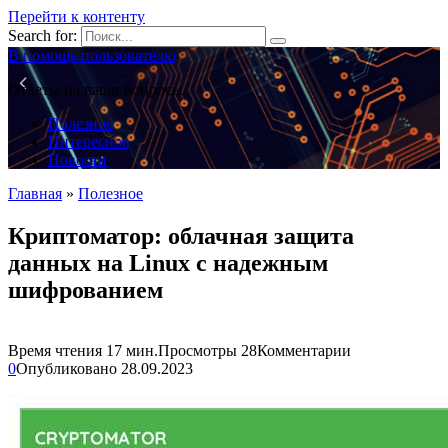
Перейти к контенту
Search for:
В помощь пользователю
Ответы на ваши вопросы
Полезное
Интересное
Новости
Главная
»
Полезное
Криптоматор: облачная защита
данных на Linux с надежным
шифрованием
Время чтения
17 мин.
Просмотры
28
Комментарии
0
Опубликовано
28.09.2023