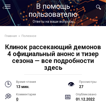
Перейти
В помощь
к
пользователю
контенту
Ответы на ваши вопросы
Главная
»
Полезное
Клинок рассекающий демонов
4 официальный анонс и тизер
сезона — все подробности
здесь
Время чтения
Просмотры
13 мин.
27
Комментарии
Опубликовано
0
01.12.2022