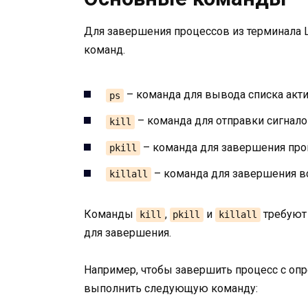
Для завершения процессов из терминала 
команд.
– команда для вывода списка акт
ps
– команда для отправки сигнал
kill
– команда для завершения проц
pkill
– команда для завершения в
killall
Команды
,
и
требуют 
kill
pkill
killall
для завершения.
Например, чтобы завершить процесс с о
выполнить следующую команду: