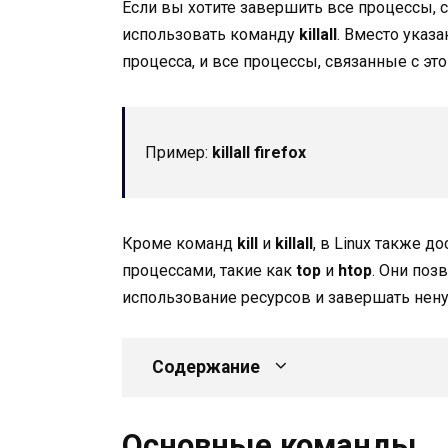
Если вы хотите завершить все процессы,
использовать команду
killall
. Вместо указ
процесса, и все процессы, связанные с эт
Пример:
killall firefox
Кроме команд
kill
и
killall
, в Linux также 
процессами, такие как
top
и
htop
. Они поз
использование ресурсов и завершать нен
Содержание
Основные команды