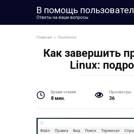
Перейти
В помощь пользовате
к
контенту
Ответы на ваши вопросы
Главная
»
Полезное
Как завершить п
Linux: подр
Время чтения
Просмотры
8 мин.
36