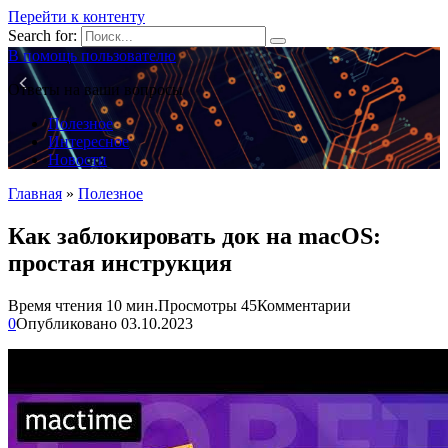
Перейти к контенту
Search for:
В помощь пользователю
Ответы на ваши вопросы
Полезное
Интересное
Новости
Главная
»
Полезное
Как заблокировать док на macOS:
простая инструкция
Время чтения
10 мин.
Просмотры
45
Комментарии
0
Опубликовано
03.10.2023