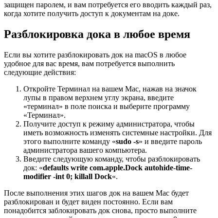
защищен паролем, и вам потребуется его вводить каждый раз,
когда хотите получить доступ к документам на доке.
Разблокировка дока в любое время
Если вы хотите разблокировать док на macOS в любое
удобное для вас время, вам потребуется выполнить
следующие действия:
Откройте Терминал на вашем Mac, нажав на значок
лупы в правом верхнем углу экрана, введите
«терминал» в поле поиска и выберите программу
«Терминал».
Получите доступ к режиму администратора, чтобы
иметь возможность изменять системные настройки. Для
этого выполните команду «
sudo -s
» и введите пароль
администратора вашего компьютера.
Введите следующую команду, чтобы разблокировать
док: «
defaults write com.apple.Dock autohide-time-
modifier -int 0; killall Dock
«.
После выполнения этих шагов док на вашем Mac будет
разблокирован и будет виден постоянно. Если вам
понадобится заблокировать док снова, просто выполните