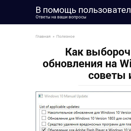
Перейти
В помощь пользовате
к
контенту
Ответы на ваши вопросы
Главная
»
Полезное
Как выбороч
обновления на W
советы 