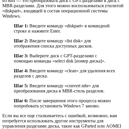
из них — это преобразовать диск с GPT-разделами в диск с
MBR-разделами. Для этого можно воспользоваться утилитой
«diskpart», входящей в состав операционной системы
Windows.
Шаг 1:
Введите команду «diskpart» в командной
строке и нажмите Enter.
Шаг 2:
Введите команду «list disk» для
отображения списка доступных дисков.
Шаг 3:
Выберите диск с GPT-разделами с
помощью команды «select disk [номер диска]».
Шаг 4:
Введите команду «clean» для удаления всех
разделов с диска.
Шаг 5:
Введите команду «convert mbr» для
преобразования диска в MBR-стиль разделов.
Шаг 6:
После завершения этого процесса можно
попробовать установить Windows 7 заново.
Если вы все еще сталкиваетесь с ошибкой, возможно, вам
потребуется использовать другие инструменты для
управления разделами диска, такие как GParted или AOMEI