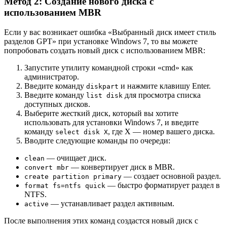
Метод 2: Создание нового диска с
использованием MBR
Если у вас возникает ошибка «Выбранный диск имеет стиль
разделов GPT» при установке Windows 7, то вы можете
попробовать создать новый диск с использованием MBR:
Запустите утилиту командной строки «cmd» как
администратор.
Введите команду
и нажмите клавишу Enter.
diskpart
Введите команду
для просмотра списка
list disk
доступных дисков.
Выберите жесткий диск, который вы хотите
использовать для установки Windows 7, и введите
команду
, где X — номер вашего диска.
select disk X
Вводите следующие команды по очереди:
— очищает диск.
clean
— конвертирует диск в MBR.
convert mbr
— создает основной раздел.
create partition primary
— быстро форматирует раздел в
format fs=ntfs quick
NTFS.
— устанавливает раздел активным.
active
После выполнения этих команд создастся новый диск с