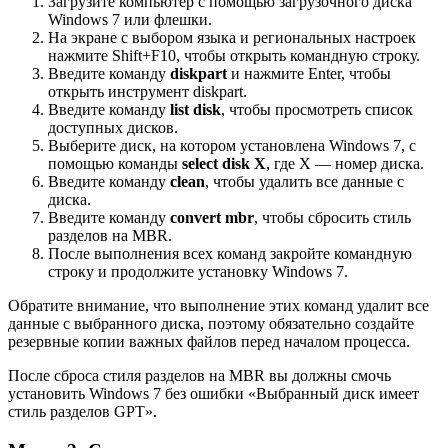
Загрузите компьютер с помощью загрузочного диска
Windows 7 или флешки.
На экране с выбором языка и региональных настроек
нажмите Shift+F10, чтобы открыть командную строку.
Введите команду
diskpart
и нажмите Enter, чтобы
открыть инструмент diskpart.
Введите команду
list disk
, чтобы просмотреть список
доступных дисков.
Выберите диск, на котором установлена Windows 7, с
помощью команды
select disk X
, где X — номер диска.
Введите команду
clean
, чтобы удалить все данные с
диска.
Введите команду
convert mbr
, чтобы сбросить стиль
разделов на MBR.
После выполнения всех команд закройте командную
строку и продолжите установку Windows 7.
Обратите внимание, что выполнение этих команд удалит все
данные с выбранного диска, поэтому обязательно создайте
резервные копии важных файлов перед началом процесса.
После сброса стиля разделов на MBR вы должны смочь
установить Windows 7 без ошибки «Выбранный диск имеет
стиль разделов GPT».