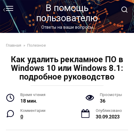
Перейти
В помощь
к
пользователю
контенту
Ответы на ваши вопросы
Главная
»
Полезное
Как удалить рекламное ПО в
Windows 10 или Windows 8.1:
подробное руководство
Время чтения
Просмотры
18 мин.
36
Комментарии
Опубликовано
0
30.09.2023