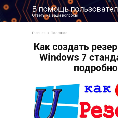
Перейти
В помощь пользовате
к
контенту
Ответы на ваши вопросы
Главная
»
Полезное
Как создать резе
Windows 7 станд
подробно