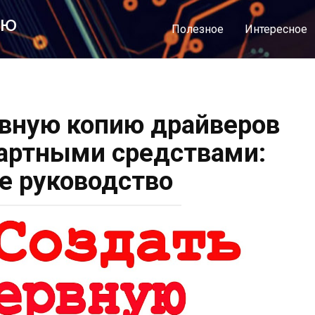
лю
Полезное
Интересное
рвную копию драйверов
артными средствами:
е руководство