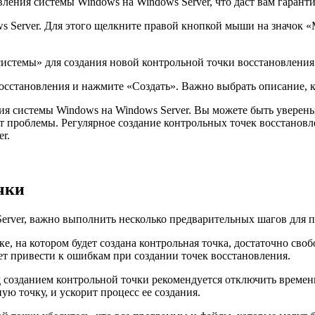
ления системы Windows на Windows Server, что даст вам гарант
s Server. Для этого щелкните правой кнопкой мыши на значок 
системы» для создания новой контрольной точки восстановления
осстановления и нажмите «Создать». Важно выбрать описание, к
ния системы Windows на Windows Server. Вы можете быть уверен
ут проблемы. Регулярное создание контрольных точек восстанов
r.
чки
Server, важно выполнить несколько предварительных шагов для 
ке, на котором будет создана контрольная точка, достаточно св
жет привести к ошибкам при создании точек восстановления.
 созданием контрольной точки рекомендуется отключить време
ю точку, и ускорит процесс ее создания.