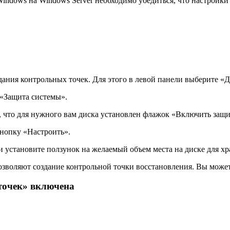
indows на Windows Server необходимо убедиться, что настройк
здания контрольных точек. Для этого в левой панели выберите 
 «Защита системы».
ь, что для нужного вам диска установлен флажок «Включить защ
нопку «Настроить».
 установите ползунок на желаемый объем места на диске для х
озволяют создание контрольной точки восстановления. Вы может
точек» включена