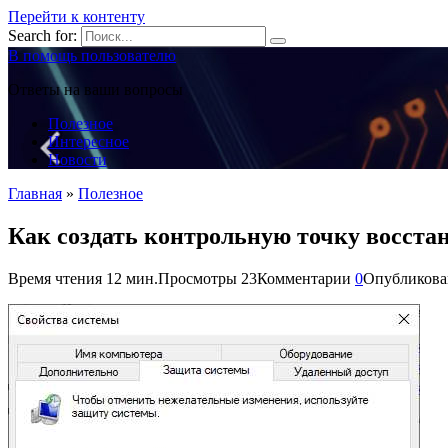
Перейти к контенту
Search for:
В помощь пользователю
Ответы на ваши вопросы
Полезное
Интересное
Новости
Главная
»
Полезное
Как создать контрольную точку восста
Время чтения
12 мин.
Просмотры
23
Комментарии
0
Опубликова