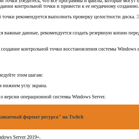
 точки убедитесь, что все программы и файлы, которые могут б
ании контрольной точки и привести к ее неудачному созданию.
 точки рекомендуется выполнить проверку целостности диска. 
ся важные данные, рекомендуется создать резервную копию пер
создание контрольной точки восстановления системы Windows н
ледуйте этим шагам:
 нижнем углу экрана.
о версии операционной системы Windows Server.
иваемый формат ресурса" на Twitch
dows Server 2019».