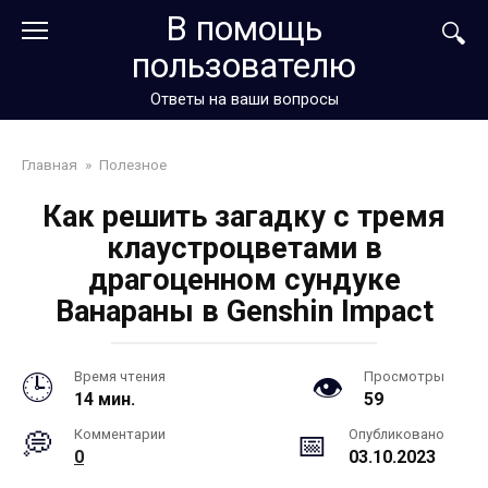
Перейти
В помощь
к
пользователю
контенту
Ответы на ваши вопросы
Главная
»
Полезное
Как решить загадку с тремя
клаустроцветами в
драгоценном сундуке
Ванараны в Genshin Impact
Время чтения
Просмотры
14 мин.
59
Комментарии
Опубликовано
0
03.10.2023