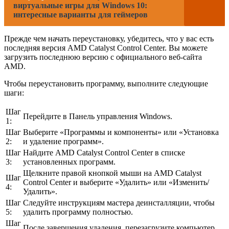
виртуальные игры для Windows 10:
интересные варианты для геймеров
Прежде чем начать переустановку, убедитесь, что у вас есть
последняя версия AMD Catalyst Control Center. Вы можете
загрузить последнюю версию с официального веб-сайта
AMD.
Чтобы переустановить программу, выполните следующие
шаги:
Шаг
Перейдите в Панель управления Windows.
1:
Шаг
Выберите «Программы и компоненты» или «Установка
2:
и удаление программ».
Шаг
Найдите AMD Catalyst Control Center в списке
3:
установленных программ.
Щелкните правой кнопкой мыши на AMD Catalyst
Шаг
Control Center и выберите «Удалить» или «Изменить/
4:
Удалить».
Шаг
Следуйте инструкциям мастера деинсталляции, чтобы
5:
удалить программу полностью.
Шаг
После завершения удаления, перезагрузите компьютер.