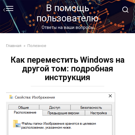
Перейти
В помощь
к
пользователю
контенту
Ответы на ваши вопросы
Главная
»
Полезное
Как переместить Windows на
другой том: подробная
инструкция