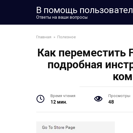
Перейти
В помощь пользовате
к
контенту
Ответы на ваши вопросы
Главная
»
Полезное
Как переместить F
подробная инст
ком
Время чтения
Просмотры
12 мин.
48