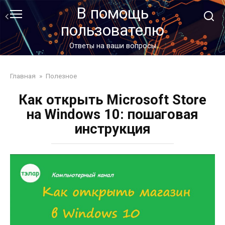
Перейти
В помощь
к
пользователю
контенту
Ответы на ваши вопросы
Главная
»
Полезное
Как открыть Microsoft Store
на Windows 10: пошаговая
инструкция