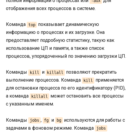
полной информации о процессах или
для
-aux
отображения всех процессов в системе.
Команда
показывает динамическую
top
информацию о процессах и их загрузке. Она
предоставляет подробную статистику, такую как
использование ЦП и памяти, а также список
процессов, упорядоченный по значению загрузки ЦП.
Команды
и
позволяют прекратить
kill
killall
выполнение процессов. Команда
применяется
kill
для остановки процесса по его идентификатору (PID),
а команда
может остановить все процессы
killall
с указанным именем.
Команды
,
и
используются для работы с
jobs
fg
bg
задачами в фоновом режиме. Команда
jobs