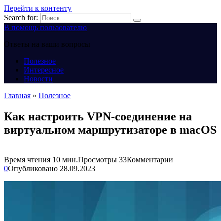
Перейти к контенту
Search for:
В помощь пользователю
Ответы на ваши вопросы
Полезное
Интересное
Новости
Главная
»
Полезное
Как настроить VPN-соединение на
виртуальном маршрутизаторе в macOS
Время чтения
10 мин.
Просмотры
33
Комментарии
0
Опубликовано
28.09.2023